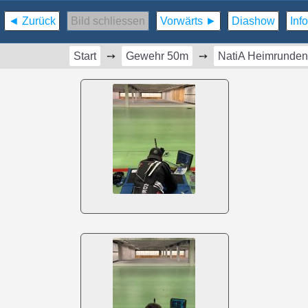
◄︎ Zurück
Bild schliessen
Vorwärts ►︎
Diashow
Inf
Start
➙︎
Gewehr 50m
➙︎
NatiA Heimrunden